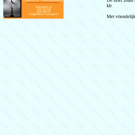
De brief zoals
kb
Met vriendelij